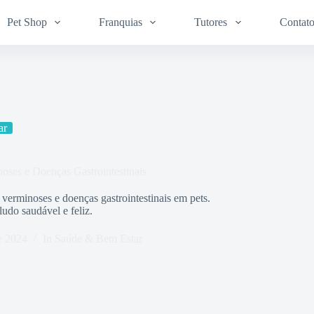
Pet Shop
Franquias
Tutores
Contat
ar
ses e Doenças Gastrointestinais
erminoses e doenças gastrointestinais em pets.
do saudável e feliz.
e 2024
In
Saúde & Bem Estar