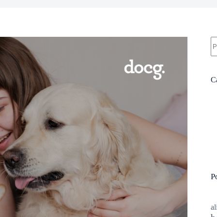
S
re
C
P
a