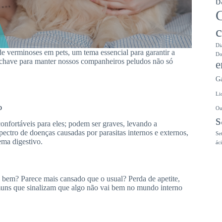
b
c
Di
 verminoses em pets, um tema essencial para garantir a
Do
 chave para manter nossos companheiros peludos não só
e
G
Li
o
Ou
s
onfortáveis para eles; podem ser graves, levando a
ectro de doenças causadas por parasitas internos e externos,
Se
ema digestivo.
ác
 bem? Parece mais cansado que o usual? Perda de apetite,
omuns que sinalizam que algo não vai bem no mundo interno