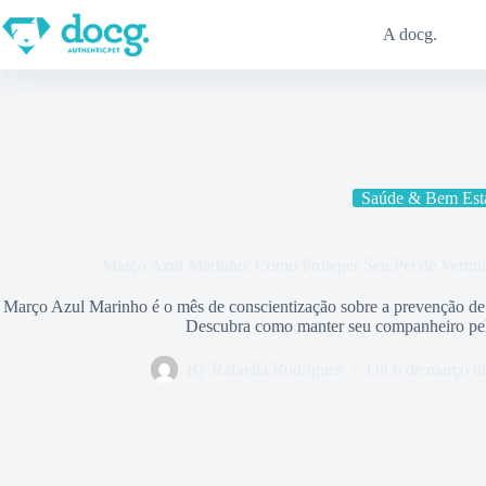
Pular
para
A docg.
o
conteúdo
Saúde & Bem Est
Março Azul Marinho: Como Proteger Seu Pet de Vermino
Março Azul Marinho é o mês de conscientização sobre a prevenção de v
Descubra como manter seu companheiro pelu
By
Rafaella Rodrigues
On
6 de março d