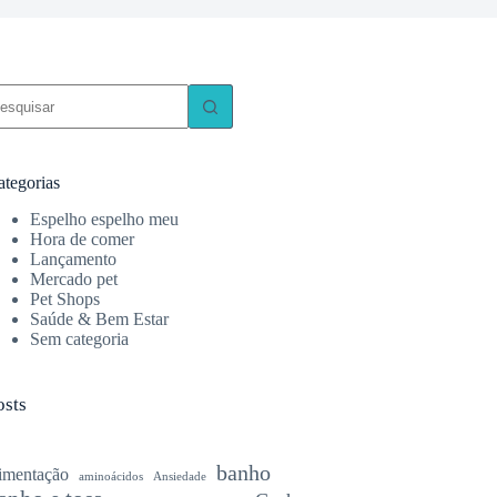
em
sultados
ategorias
Espelho espelho meu
Hora de comer
Lançamento
Mercado pet
Pet Shops
Saúde & Bem Estar
Sem categoria
osts
banho
limentação
aminoácidos
Ansiedade