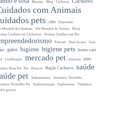
anho e tosa
Cachorro
Biscoito
Blog
Cachorra
Cuidados com Animais
uidados pets
cães
Depressão
a Mundial dos Animais
Dia Mundial do Sorriso
Docg
ença Cardíaca em Cachorros
Doença Cardíaca em Pet
mpreendedorismo
Estresse
final de ano
Gata
higiene pets
higiene
gatos
ato
home care
mercado pet
otite
of
Liofilização
minerais
saúde
Ração Cachorro
tubro Rosa Pet
Pet
Petiscos
aúde pet
Sedentarismo
Setembro Vermelho
tembro Vermelho Pet
Suplementação
Suplemento
Vitaminas
idos graxos