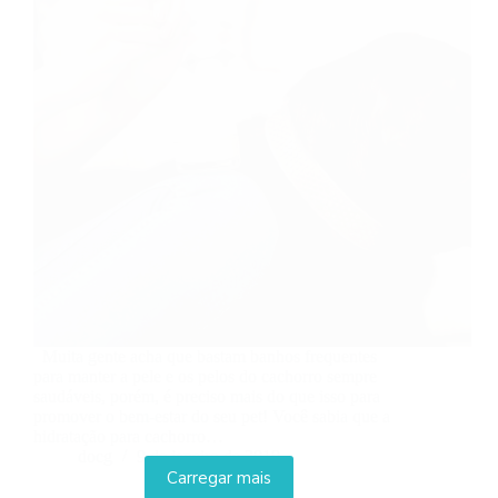
Muita gente acha que bastam banhos frequentes
para manter a pele e os pelos do cachorro sempre
saudáveis, porém, é preciso mais do que isso para
promover o bem-estar do seu pet! Você sabia que a
hidratação para cachorro…
docg
9 de janeiro de 2019
Carregar mais