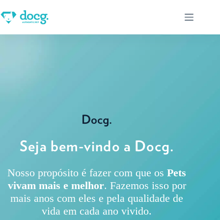
A
docg.
Pet
Shop
Franquias
Tutores
Contato
Docg.
Matriz
R.
Seja bem-vindo a Docg.
Chile,
1251 -
Loja 2 -
Nosso propósito é fazer com que os
Pets
Prado
Velho,
vivam mais e melhor
. Fazemos isso por
Curitiba
mais anos com eles e pela qualidade de
- PR
vida em cada ano vivido.