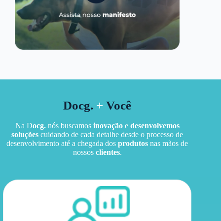
Docg.
+
Você
Na D
ocg.
nós buscamos
inovação
e
desenvolvemos
soluções
cuidando de cada detalhe desde o processo de
desenvolvimento até a chegada dos
produtos
nas mãos de
nossos
clientes
.