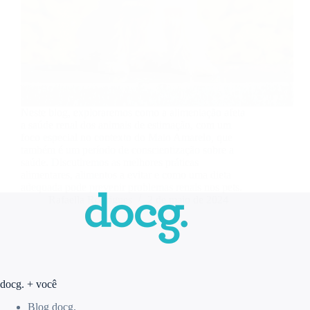
Neste blog, exploraremos como a alimentação afeta
a saúde renal dos animais de estimação, com um
foco especial no contexto do Maio Amarelo, que
também é um período de conscientização sobre a
saúde. Discutiremos as melhores práticas
alimentares, alimentos a evitar e como uma dieta
adequada pode prevenir problemas renais nos pets.
Rafaella Rodrigues
2 de maio de 2024
docg. + você
Blog docg.