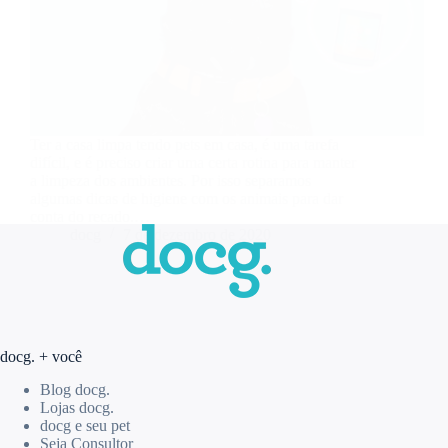
Ter a casa limpa tendo pets em casa, é uma tarefa
difícil, e é preciso criar uma certa rotina para manter
a limpeza dos ambientes. Por isso separamos
algumas dicas de higiene com os animais para dar
conta do recado.…
docg
7 de dezembro de 2020
docg. + você
Blog docg.
Lojas docg.
docg e seu pet
Seja Consultor